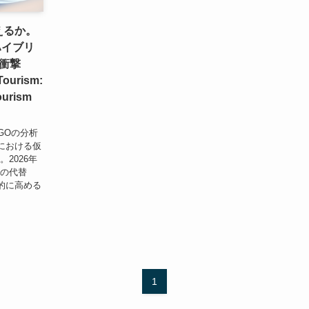
えるか。
ハイブリ
衝撃
Tourism:
ourism
GOの分析
における仮
2026年
めの代替
的に高める
1