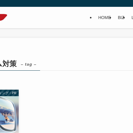
HOME
BIZ
ム対策
– tag –
ィング・PR