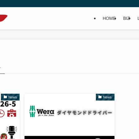
HOME
BIZ
–
News
News