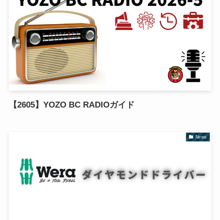
【2605】YOZO BC RADIOガイド
News