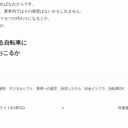
ればなおさらです。
。業界内ではその発想はないかもしれません。
リセツの代わりになるとか。
か。
ある自転車に
おこるか
能性
デジタルシフト
業界への提言
決済システム
社会インフラ
自転車DX
イド|CUEGO
作業後