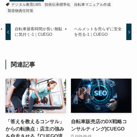
デジタル教育LMS
技術伝承標準化
自転車マニュアル作成
製造物責任対策
自転車接客時間が長い無駄
ヘルメットを売らずに安全
に気付く-1｜CUEGO
を売る-1｜CUEGO
関連記事
「答えを教えるコンサル」
自転車販売店のDX戦略コ
からの転換点：店主の強み
ンサルティング|CUEGO
を自走させる『CUEGO流
2026-06-28