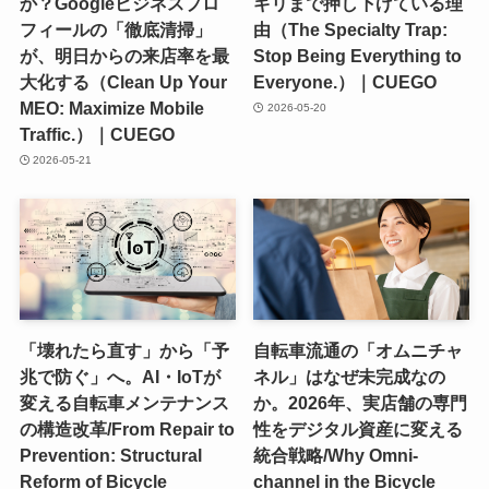
か？Googleビジネスプロ
ギリまで押し下げている理
フィールの「徹底清掃」
由（The Specialty Trap:
が、明日からの来店率を最
Stop Being Everything to
大化する（Clean Up Your
Everyone.）｜CUEGO
MEO: Maximize Mobile
2026-05-20
Traffic.）｜CUEGO
2026-05-21
「壊れたら直す」から「予
自転車流通の「オムニチャ
兆で防ぐ」へ。AI・IoTが
ネル」はなぜ未完成なの
変える自転車メンテナンス
か。2026年、実店舗の専門
の構造改革/From Repair to
性をデジタル資産に変える
Prevention: Structural
統合戦略/Why Omni-
Reform of Bicycle
channel in the Bicycle