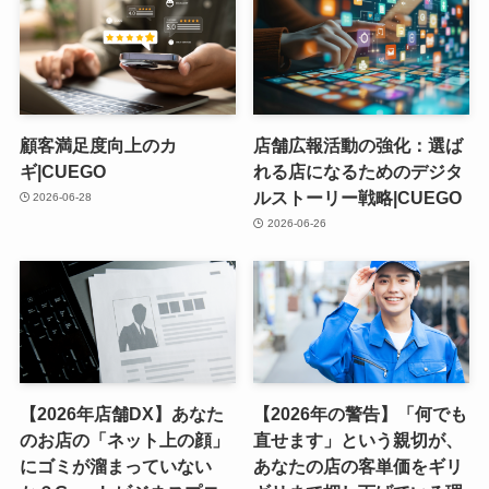
顧客満足度向上のカ
店舗広報活動の強化：選ば
ギ|CUEGO
れる店になるためのデジタ
ルストーリー戦略|CUEGO
2026-06-28
2026-06-26
【2026年店舗DX】あなた
【2026年の警告】「何でも
のお店の「ネット上の顔」
直せます」という親切が、
にゴミが溜まっていない
あなたの店の客単価をギリ