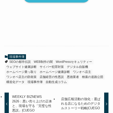
現場事件簿
SEOの都市伝説
WEB制作の闇
WordPressセキュリティー
ウェブサイト健康診断
サイバー犯罪対策
デジタル自販機
ホームページ乗っ取り
ホームページ健康診断
ワンオペ店主
ワンオペ店主の防衛策
店舗経営の性悪説
悪徳業者
検索の道路公団
構造化データ
現場事件簿
自動生成コラム
WEEKLY BIZNEWS
店舗広報活動の強化：選ば
2626：悪い売り上げの正体
れる店になるためのデジタ
と、現場を守る「完璧な性
ルストーリー戦略|CUEGO
悪説」|CUEGO