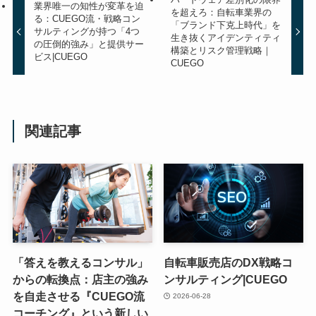
業界唯一の知性が変革を迫
を超えろ：自転車業界の
る：CUEGO流・戦略コン
「ブランド下克上時代」を
サルティングが持つ「4つ
生き抜くアイデンティティ
の圧倒的強み」と提供サー
構築とリスク管理戦略｜
ビス|CUEGO
CUEGO
関連記事
「答えを教えるコンサル」
自転車販売店のDX戦略コ
からの転換点：店主の強み
ンサルティング|CUEGO
を自走させる『CUEGO流
2026-06-28
コーチング』という新しい