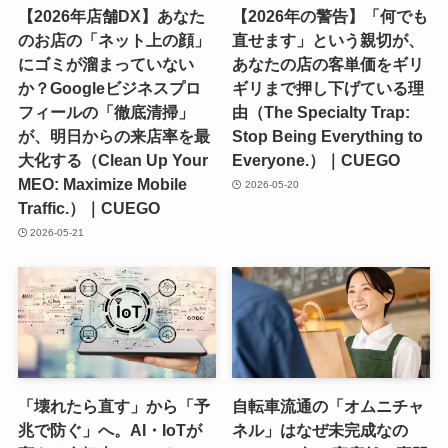
【2026年店舗DX】あなた
【2026年の警告】「何でも
のお店の「ネット上の顔」
直せます」という親切が、
にゴミが溜まっていない
あなたの店の客単価をギリ
か？Googleビジネスプロ
ギリまで押し下げている理
フィールの「徹底清掃」
由（The Specialty Trap:
が、明日からの来店率を最
Stop Being Everything to
大化する（Clean Up Your
Everyone.）｜CUEGO
MEO: Maximize Mobile
2026-05-20
Traffic.）｜CUEGO
2026-05-21
「壊れたら直す」から「予
自転車流通の「オムニチャ
兆で防ぐ」へ。AI・IoTが
ネル」はなぜ未完成なの