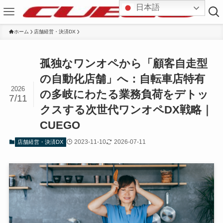
日本語
ホーム
店舗経営・決済DX
孤独なワンオペから「顧客自走型
の自動化店舗」へ：自転車店特有
2026
の多岐にわたる業務負荷をデトッ
7/11
クスする次世代ワンオペDX戦略｜
CUEGO
2023-11-10
2026-07-11
店舗経営・決済DX