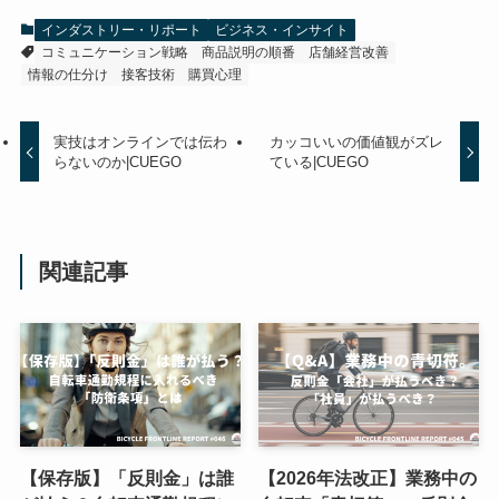
インダストリー・リポート
ビジネス・インサイト
コミュニケーション戦略
商品説明の順番
店舗経営改善
情報の仕分け
接客技術
購買心理
実技はオンラインでは伝わ
カッコいいの価値観がズレ
らないのか|CUEGO
ている|CUEGO
関連記事
【保存版】「反則金」は誰
【2026年法改正】業務中の