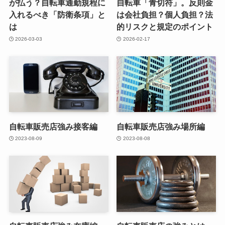
が払う？自転車通勤規程に
自転車「青切符」。反則金
入れるべき「防衛条項」と
は会社負担？個人負担？法
は
的リスクと規定のポイント
2026-03-03
2026-02-17
自転車販売店強み接客編
自転車販売店強み場所編
2023-08-09
2023-08-08