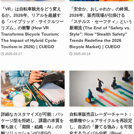
「VR」は自転車観光をどう変え
「安全か、おしゃれか」の終焉。
るか。2026年、リアルを超越す
2026年、販売現場が仕掛ける
る「ハイブリッド・サイクルツー
「ステルス・セーフティ」という
リズム」の衝撃 (How VR
新潮流 (The End of “Safety vs.
Transforms Bicycle Tourism:
Style”: How “Stealth Safety”
The Impact of Hybrid Cycle-
Trends Redefine the 2026
Tourism in 2026)｜CUEGO
Bicycle Market)｜CUEGO
2025-03-17
2025-03-14
詳細なカスタマイズが可能：パッ
自転車販売店レーダーチャート：
ケージ型を拒絶し、課題の本質を
他業種やシェアサイクルを再設定
撃ち抜く「期限・組織・AI」の3
し、自店の「勝てる強み」を可視
軸ソリューション|CUEGO
化するライバル分析（Rival