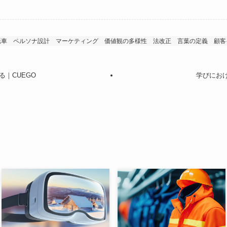
転車
ペルソナ設計
マーケティング
価値観の多様性
法改正
言葉の定義
顧客
｜CUEGO
学びにおけ