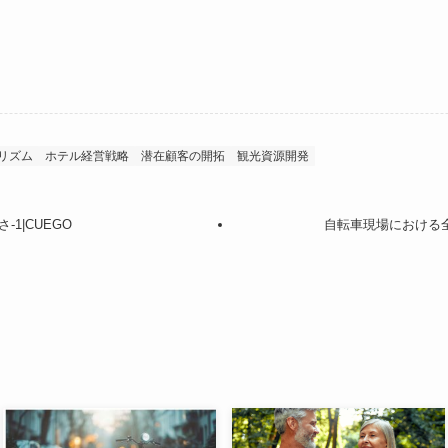
リズム
ホテル経営戦略
潜在顧客の開拓
観光資源開発
1|CUEGO
自転車現場における全