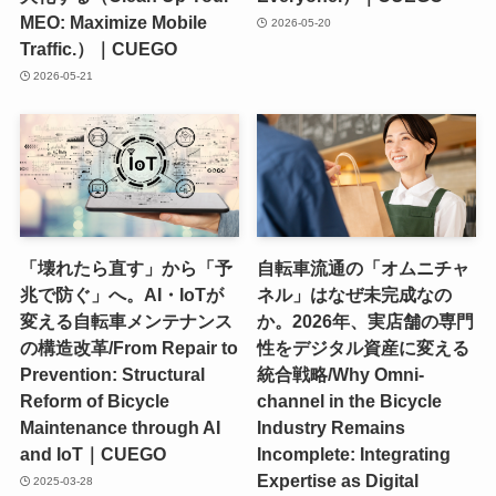
MEO: Maximize Mobile
2026-05-20
Traffic.）｜CUEGO
2026-05-21
「壊れたら直す」から「予
自転車流通の「オムニチャ
兆で防ぐ」へ。AI・IoTが
ネル」はなぜ未完成なの
変える自転車メンテナンス
か。2026年、実店舗の専門
の構造改革/From Repair to
性をデジタル資産に変える
Prevention: Structural
統合戦略/Why Omni-
Reform of Bicycle
channel in the Bicycle
Maintenance through AI
Industry Remains
and IoT｜CUEGO
Incomplete: Integrating
Expertise as Digital
2025-03-28