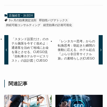
店舗経営・決済DX
3ヶ月の効果測定法則
即効性バグデトックス
持続可能コンサルティング
経営効果の計画可視化
「スタンド設置だけ」のホ
「レンタカー思考」からの
テル施策を今すぐ改めよ：
転換思考：朝起きた瞬間の
通過客を泊めて地域にお金
衝動に応える、ホテル起点
を落とさせる、CUEGO流
『ぶらり非日常サイクル
『自転車ホテルサービスリ
旅』の素晴らしさ|CUEGO
スト』の設計図｜CUEGO
関連記事