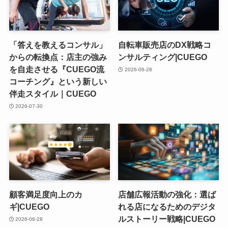
「答えを教えるコンサル」
自転車販売店のDX戦略コ
からの転換点：店主の強み
ンサルティング|CUEGO
を自走させる『CUEGO流
2026-06-28
コーチング』という新しい
伴走スタイル｜CUEGO
2026-07-30
顧客満足度向上のカ
店舗広報活動の強化：選ば
ギ|CUEGO
れる店になるためのデジタ
ルストーリー戦略|CUEGO
2026-06-28