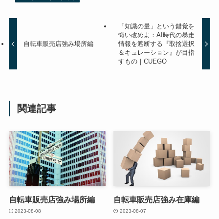
「知識の量」という錯覚を
悔い改めよ：AI時代の暴走
自転車販売店強み場所編
情報を遮断する『取捨選択
＆キュレーション』が目指
すもの｜CUEGO
関連記事
自転車販売店強み場所編
自転車販売店強み在庫編
2023-08-08
2023-08-07