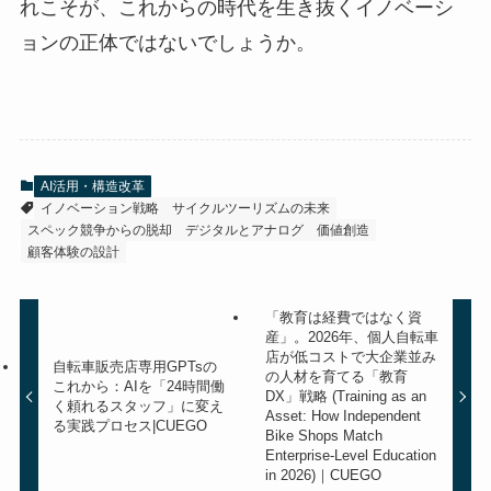
れこそが、これからの時代を生き抜くイノベーシ
ョンの正体ではないでしょうか。
AI活用・構造改革
イノベーション戦略
サイクルツーリズムの未来
スペック競争からの脱却
デジタルとアナログ
価値創造
顧客体験の設計
「教育は経費ではなく資
産」。2026年、個人自転車
店が低コストで大企業並み
自転車販売店専用GPTsの
の人材を育てる「教育
これから：AIを「24時間働
DX」戦略 (Training as an
く頼れるスタッフ」に変え
Asset: How Independent
る実践プロセス|CUEGO
Bike Shops Match
Enterprise-Level Education
in 2026)｜CUEGO