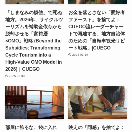
「しまなみの模倣」で死ぬ
お金を落とさない「愛好者
地方。2026年、サイクルツ
ファースト」を捨てよ：
ーリズムを補助金依存から
CUEGO流レーダーチャー
脱却させる「富裕層
トで再建する、地方自治体
×OMO」戦略 (Beyond the
のための「自転車観光リピ
Subsidies: Transforming
ート戦略」|CUEGO
Cycle Tourism into a
2024-01-19
High-Value OMO Model in
2026)｜CUEGO
2025-03-03
部屋に飾るな、袋に入れ
映えの「同感」を捨てよ：