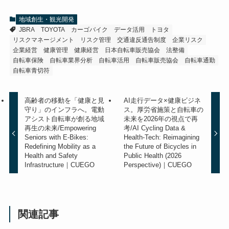
地域創生・観光開発
JBRA
TOYOTA
カーゴバイク
データ活用
トヨタ
リスクマネージメント
リスク管理
交通違反通告制度
企業リスク
企業経営
健康管理
健康経営
日本自転車販売協会
法整備
自転車保険
自転車業界分析
自転車活用
自転車販売協会
自転車通勤
自転車青切符
高齢者の移動を「健康と見
AI走行データ×健康ビジネ
守り」のインフラへ。電動
ス。厚労省施策と自転車の
アシスト自転車が創る地域
未来を2026年の視点で再
再生の未来/Empowering
考/AI Cycling Data &
Seniors with E-Bikes:
Health-Tech: Reimagining
Redefining Mobility as a
the Future of Bicycles in
Health and Safety
Public Health (2026
Infrastructure｜CUEGO
Perspective)｜CUEGO
関連記事