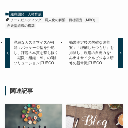
組織開発・人材育成
チームビルディング
属人化の解消
目標設定（MBO）
自走型組織の構築
詳細なカスタマイズが可
効果測定後の的確な改善
能：パッケージ型を拒絶
案：「理解したつもり」を
し、課題の本質を撃ち抜く
排除し、現場の自走力を生
「期限・組織・AI」の3軸
み出すサイクルビジネス研
ソリューション|CUEGO
修の新常識|CUEGO
関連記事