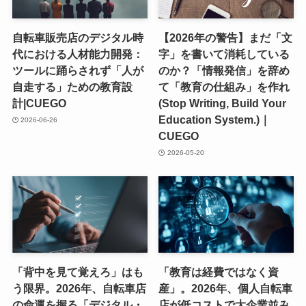
自転車販売店のデジタル時
【2026年の警告】まだ「文
代における人材能力開発：
字」を書いて消耗している
ツールに踊らされず「人が
のか？「情報発信」を辞め
自走する」ための教育設
て「教育の仕組み」を作れ
計|CUEGO
(Stop Writing, Build Your
Education System.)｜
2026-06-26
CUEGO
2026-05-20
「背中を見て覚えろ」はも
「教育は経費ではなく資
う限界。2026年、自転車店
産」。2026年、個人自転車
の命運を握る「デジタル・
店が低コストで大企業並み