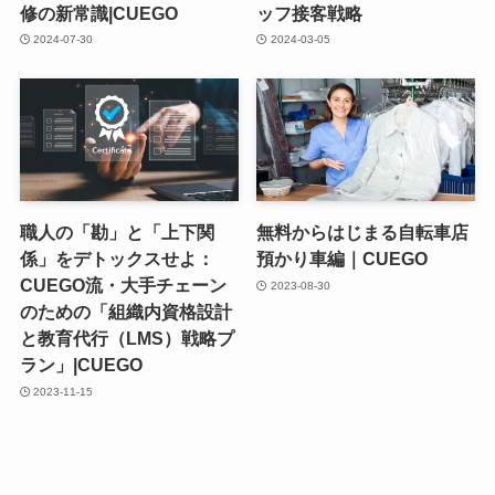
修の新常識|CUEGO
ッフ接客戦略
2024-07-30
2024-03-05
職人の「勘」と「上下関
無料からはじまる自転車店
係」をデトックスせよ：
預かり車編｜CUEGO
CUEGO流・大手チェーン
2023-08-30
のための「組織内資格設計
と教育代行（LMS）戦略プ
ラン」|CUEGO
2023-11-15