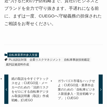
近づけるための予防戦略まで、貴社のビジネスと
ブランドを全力で守り抜きます。手遅れになる前
に、まずは一度、CUEGOへ守秘義務の担保された
ご相談をお寄せください。
自転車業界外参入支援
PL法訴訟対策
企業リスクマネジメント
自転車事故技術鑑定
裁判証拠資料作成
紙の取説を今すぐデトック
ガラパゴス市場をハックせ
スせよ：CUEGO流・メー
よ：CUEGO流・業界外企
カーのための「法的リスク
業のための「自転車ビジネ
をゼロにする自転車デジタ
ス新規参入・完全戦略マッ
ル取扱説明書（取説）作成
プ」｜CUEGO
戦略」|CUEGO