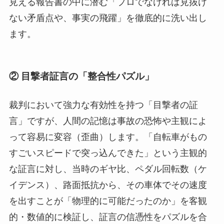
見える報告書の中に潜む「プロでなければ見抜け
ない矛盾点や、事実の飛躍」を徹底的に洗い出し
ます。
② 目撃者証言の「整合性パズル」
裁判において強力な有効性を持つ「目撃者の証
言」ですが、人間の記憶は事故の恐怖や主観によ
って容易に変容（歪曲）します。「自転車がもの
すごいスピードで突っ込んできた」という主観的
な証言に対し、当時のギヤ比、ペダル回転数（ケ
イデンス）、路面抵抗から、その車体でその速度
を出すことが「物理的に可能だったのか」を客観
的・数値的に検証し、証言の信憑性をパズルを合