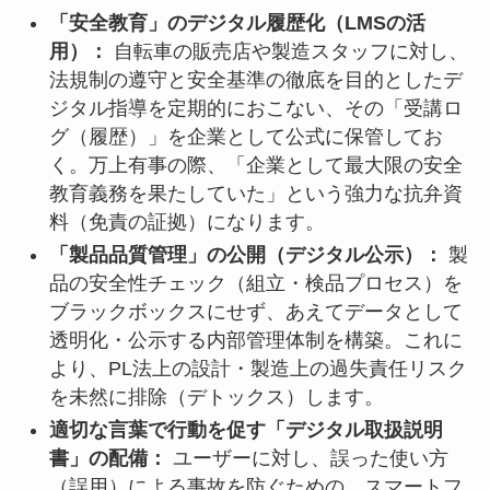
「安全教育」のデジタル履歴化（LMSの活
用）：
自転車の販売店や製造スタッフに対し、
法規制の遵守と安全基準の徹底を目的としたデ
ジタル指導を定期的におこない、その「受講ロ
グ（履歴）」を企業として公式に保管してお
く。万上有事の際、「企業として最大限の安全
教育義務を果たしていた」という強力な抗弁資
料（免責の証拠）になります。
「製品品質管理」の公開（デジタル公示）：
製
品の安全性チェック（組立・検品プロセス）を
ブラックボックスにせず、あえてデータとして
透明化・公示する内部管理体制を構築。これに
より、PL法上の設計・製造上の過失責任リスク
を未然に排除（デトックス）します。
適切な言葉で行動を促す「デジタル取扱説明
書」の配備：
ユーザーに対し、誤った使い方
（誤用）による事故を防ぐための、スマートフ