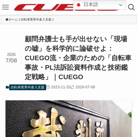
日本語
ホーム
自転車業界外参入支援
顧問弁護士も手が出せない「現場
の嘘」を科学的に論破せよ：
2026
CUEGO流・企業のための「自転車
7/08
事故・PL法訴訟資料作成と技術鑑
定戦略」｜CUEGO
2023-11-20
2026-07-08
自転車業界外参入支援