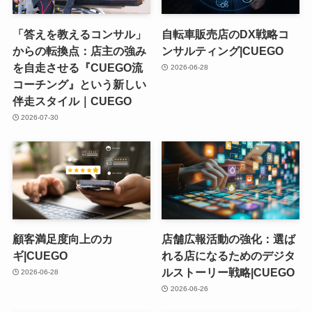
「答えを教えるコンサル」
自転車販売店のDX戦略コ
からの転換点：店主の強み
ンサルティング|CUEGO
を自走させる『CUEGO流
2026-06-28
コーチング』という新しい
伴走スタイル｜CUEGO
2026-07-30
顧客満足度向上のカ
店舗広報活動の強化：選ば
ギ|CUEGO
れる店になるためのデジタ
ルストーリー戦略|CUEGO
2026-06-28
2026-06-26