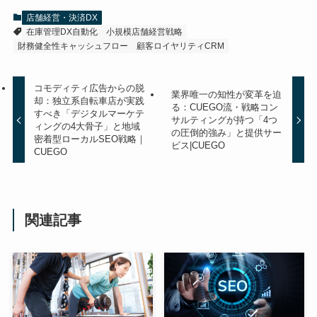
店舗経営・決済DX
在庫管理DX自動化
小規模店舗経営戦略
財務健全性キャッシュフロー
顧客ロイヤリティCRM
コモディティ広告からの脱
業界唯一の知性が変革を迫
却：独立系自転車店が実践
る：CUEGO流・戦略コン
すべき「デジタルマーケテ
サルティングが持つ「4つ
ィングの4大骨子」と地域
の圧倒的強み」と提供サー
密着型ローカルSEO戦略｜
ビス|CUEGO
CUEGO
関連記事