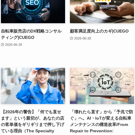
自転車販売店のDX戦略コンサル
顧客満足度向上のカギ|CUEGO
ティング|CUEGO
2026-06-28
2026-06-28
【2026年の警告】「何でも直せ
「壊れたら直す」から「予兆で防
ます」という親切が、あなたの店
ぐ」へ。AI・IoTが変える自転車
の客単価をギリギリまで押し下げ
メンテナンスの構造改革/From
ている理由（The Specialty
Repair to Prevention: