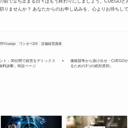
ジの前で立ち止まる日々はもう終わりにしましょう。CUEGO
切りませんか？ あなたからのお申し込みを、心よりお待ちし
TRYcuego
ワンオペDX
店舗経営講座
ント：30分間で経営をデトックス
価格競争から抜け出せ：CUEGO
ン無料診断」特設ページ
るための3つの絶対原則」