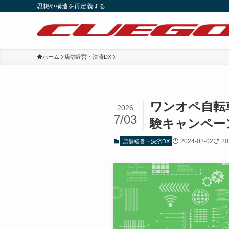
思想や構造を再定義する
ホーム
店舗経営・決済DX
ワンオペ自転
2026
7/03
験キャンペー
2024-02-02
20
店舗経営・決済DX