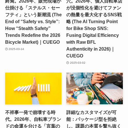
終焉。2026年、販売現場が
穴。2026年、個人自転車店
仕掛ける「ステルス・セー
が没個性化を避けてファン
フティ」という新潮流 (The
の熱量を最大化するSNS戦
End of “Safety vs. Style”:
略 (The AI Turning Point
How “Stealth Safety”
for Bike Shop SNS:
Trends Redefine the 2026
Fusing Digital Efficiency
Bicycle Market)｜CUEGO
with Raw BFL
Authenticity in 2026)｜
2025-03-14
CUEGO
2025-03-02
不祥事一発で崩壊する時
詳細なカスタマイズが可
代。2026年、自転車ブラン
能：パッケージ型を拒絶
ドの命運を分ける「言葉の
し、課題の本質を撃ち抜く