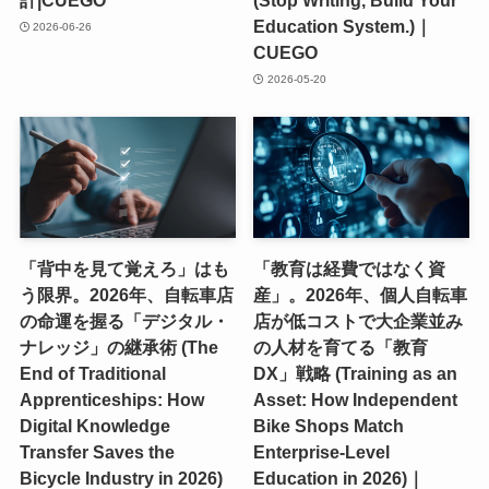
計|CUEGO
(Stop Writing, Build Your
Education System.)｜
2026-06-26
CUEGO
2026-05-20
「背中を見て覚えろ」はも
「教育は経費ではなく資
う限界。2026年、自転車店
産」。2026年、個人自転車
の命運を握る「デジタル・
店が低コストで大企業並み
ナレッジ」の継承術 (The
の人材を育てる「教育
End of Traditional
DX」戦略 (Training as an
Apprenticeships: How
Asset: How Independent
Digital Knowledge
Bike Shops Match
Transfer Saves the
Enterprise-Level
Bicycle Industry in 2026)
Education in 2026)｜