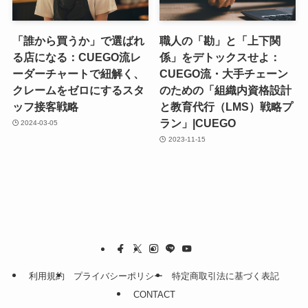
「誰から買うか」で選ばれ
職人の「勘」と「上下関
る店になる：CUEGO流レ
係」をデトックスせよ：
ーダーチャートで紐解く、
CUEGO流・大手チェーン
クレームをゼロにするスタ
のための「組織内資格設計
ッフ接客戦略
と教育代行（LMS）戦略プ
ラン」|CUEGO
2024-03-05
2023-11-15
利用規約
プライバシーポリシー
特定商取引法に基づく表記
CONTACT