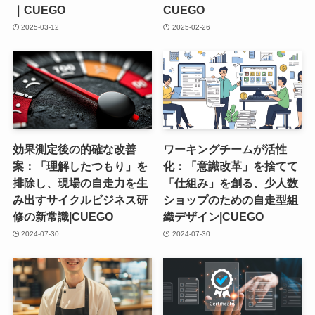
｜CUEGO
CUEGO
2025-03-12
2025-02-26
効果測定後の的確な改善
ワーキングチームが活性
案：「理解したつもり」を
化：「意識改革」を捨てて
排除し、現場の自走力を生
「仕組み」を創る、少人数
み出すサイクルビジネス研
ショップのための自走型組
修の新常識|CUEGO
織デザイン|CUEGO
2024-07-30
2024-07-30