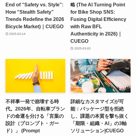
End of “Safety vs. Style”:
略 (The AI Turning Point
How “Stealth Safety”
for Bike Shop SNS:
Trends Redefine the 2026
Fusing Digital Efficiency
Bicycle Market)｜CUEGO
with Raw BFL
Authenticity in 2026)｜
2025-03-14
CUEGO
2025-03-02
不祥事一発で崩壊する時
詳細なカスタマイズが可
代。2026年、自転車ブラン
能：パッケージ型を拒絶
ドの命運を分ける「言葉の
し、課題の本質を撃ち抜く
設計（プロンプト・ガー
「期限・組織・AI」の3軸
ド）」 (Prompt
ソリューション|CUEGO