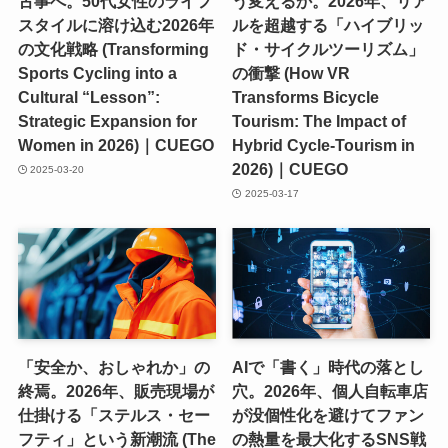
古事へ。50代女性のライフ
う変えるか。2026年、リア
スタイルに溶け込む2026年
ルを超越する「ハイブリッ
の文化戦略 (Transforming
ド・サイクルツーリズム」
Sports Cycling into a
の衝撃 (How VR
Cultural “Lesson”:
Transforms Bicycle
Strategic Expansion for
Tourism: The Impact of
Women in 2026)｜CUEGO
Hybrid Cycle-Tourism in
2026)｜CUEGO
2025-03-20
2025-03-17
「安全か、おしゃれか」の
AIで「書く」時代の落とし
終焉。2026年、販売現場が
穴。2026年、個人自転車店
仕掛ける「ステルス・セー
が没個性化を避けてファン
フティ」という新潮流 (The
の熱量を最大化するSNS戦