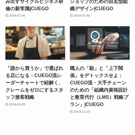
み出すサイクルビジネス研
ショップのための自走型組
修の新常識|CUEGO
織デザイン|CUEGO
2024-07-30
2024-07-30
「誰から買うか」で選ばれ
職人の「勘」と「上下関
る店になる：CUEGO流レ
係」をデトックスせよ：
ーダーチャートで紐解く、
CUEGO流・大手チェーン
クレームをゼロにするスタ
のための「組織内資格設計
ッフ接客戦略
と教育代行（LMS）戦略プ
ラン」|CUEGO
2024-03-05
2023-11-15