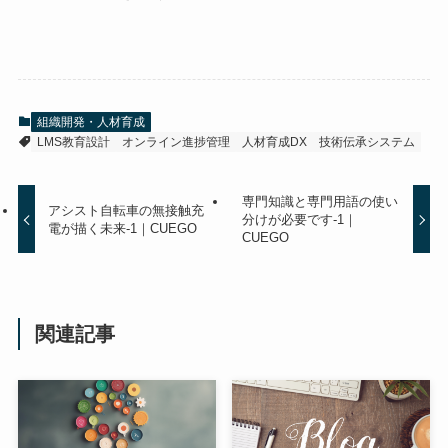
組織開発・人材育成
LMS教育設計
オンライン進捗管理
人材育成DX
技術伝承システム
専門知識と専門用語の使い
アシスト自転車の無接触充
分けが必要です-1｜
電が描く未来-1｜CUEGO
CUEGO
関連記事