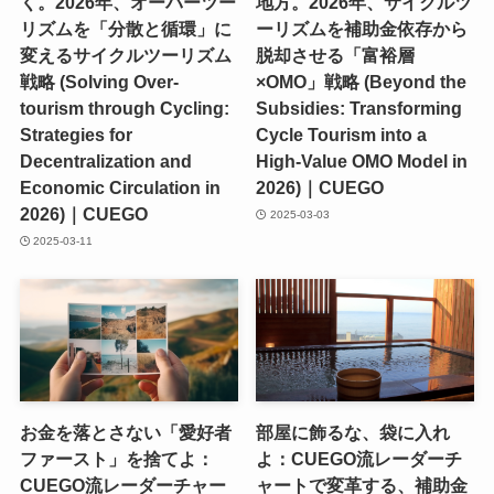
く。2026年、オーバーツー
地方。2026年、サイクルツ
リズムを「分散と循環」に
ーリズムを補助金依存から
変えるサイクルツーリズム
脱却させる「富裕層
戦略 (Solving Over-
×OMO」戦略 (Beyond the
tourism through Cycling:
Subsidies: Transforming
Strategies for
Cycle Tourism into a
Decentralization and
High-Value OMO Model in
Economic Circulation in
2026)｜CUEGO
2026)｜CUEGO
2025-03-03
2025-03-11
お金を落とさない「愛好者
部屋に飾るな、袋に入れ
ファースト」を捨てよ：
よ：CUEGO流レーダーチ
CUEGO流レーダーチャー
ャートで変革する、補助金