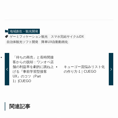
地域創生・観光開発
ゲーミフィケーション観光
スマホ完結サイクルDX
自治体観光ソフト開発
降車UX自動動画化
「待ちの商売」と長時間接
客からの脱却：ワンオペ店
舗の利益率を劇的に跳ね上
キューゴー流悩みリスト化
げる『事前学習型接客
の作り方-1｜CUEGO
UX』のコツ（Part
1）|CUEGO
関連記事