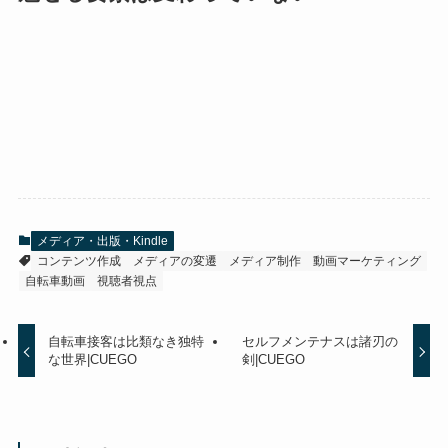
メディア・出版・Kindle
コンテンツ作成
メディアの変遷
メディア制作
動画マーケティング
自転車動画
視聴者視点
自転車接客は比類なき独特
セルフメンテナスは諸刃の
な世界|CUEGO
剣|CUEGO