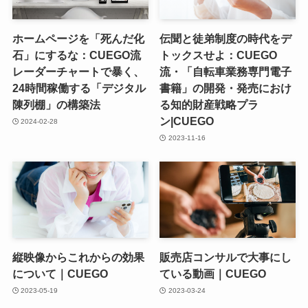
ホームページを「死んだ化
伝聞と徒弟制度の時代をデ
石」にするな：CUEGO流
トックスせよ：CUEGO
レーダーチャートで暴く、
流・「自転車業務専門電子
24時間稼働する「デジタル
書籍」の開発・発売におけ
陳列棚」の構築法
る知的財産戦略プラ
ン|CUEGO
2024-02-28
2023-11-16
縦映像からこれからの効果
販売店コンサルで大事にし
について｜CUEGO
ている動画｜CUEGO
2023-05-19
2023-03-24