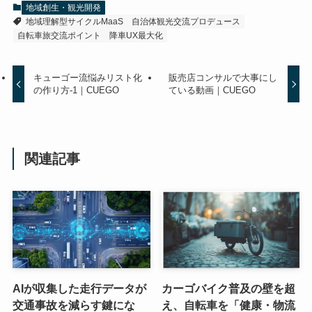
地域創生・観光開発
地域理解型サイクルMaaS
自治体観光交流プロデュース
自転車旅交流ポイント
降車UX最大化
キューゴー流悩みリスト化
販売店コンサルで大事にし
の作り方-1｜CUEGO
ている動画｜CUEGO
関連記事
AIが収集した走行データが
カーゴバイク普及の壁を超
交通事故を減らす鍵にな
え、自転車を「健康・物流