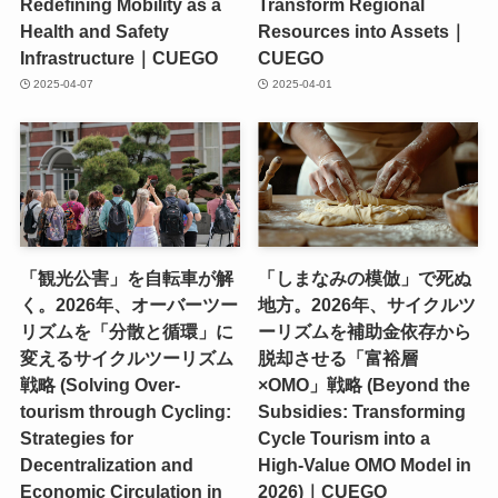
Redefining Mobility as a
Transform Regional
Health and Safety
Resources into Assets｜
Infrastructure｜CUEGO
CUEGO
2025-04-07
2025-04-01
「観光公害」を自転車が解
「しまなみの模倣」で死ぬ
く。2026年、オーバーツー
地方。2026年、サイクルツ
リズムを「分散と循環」に
ーリズムを補助金依存から
変えるサイクルツーリズム
脱却させる「富裕層
戦略 (Solving Over-
×OMO」戦略 (Beyond the
tourism through Cycling:
Subsidies: Transforming
Strategies for
Cycle Tourism into a
Decentralization and
High-Value OMO Model in
Economic Circulation in
2026)｜CUEGO