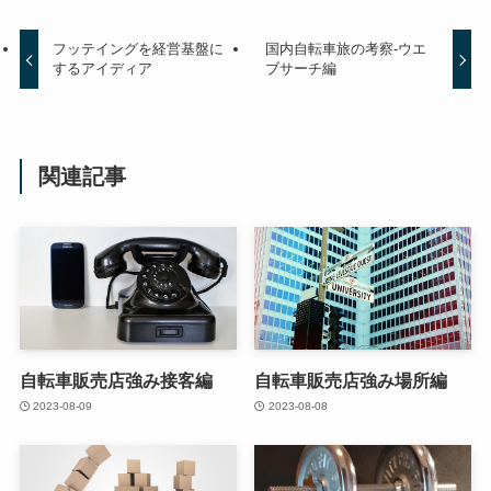
フッテイングを経営基盤に
国内自転車旅の考察-ウエ
するアイディア
ブサーチ編
関連記事
自転車販売店強み接客編
自転車販売店強み場所編
2023-08-09
2023-08-08