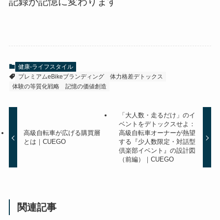
記録が記憶に変わります
健康-ライフスタイル
プレミアムeBikeブランディング
体力格差デトックス
体験の等質化戦略
記憶の価値創造
「大人数・走るだけ」のイ
ベントをデトックスせよ：
高級自転車が広げる購買層
高級自転車オーナーが熱望
とは｜CUEGO
する『少人数限定・対話型
倶楽部イベント』の設計図
（前編）｜CUEGO
関連記事