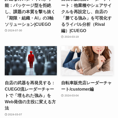
能：パッケージ型を拒絶
ート：他業種やシェアサイ
し、課題の本質を撃ち抜く
クルを再設定し、自店の
「期限・組織・AI」の3軸
「勝てる強み」を可視化す
ソリューション|CUEGO
るライバル分析（Rival
編）|CUEGO
2024-07-30
2024-03-19
自店の武器を再発見する：
自転車販売店レーダーチャ
CUEGO流レーダーチャー
ート/customer編
トで「埋もれた強み」を
2024-03-04
Web発信の主役に変える方
法
2024-03-07