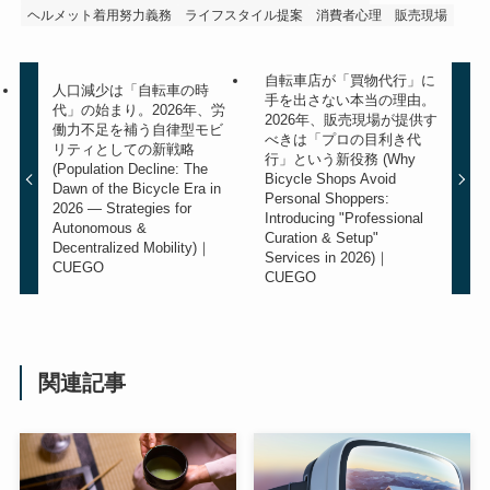
ヘルメット着用努力義務
ライフスタイル提案
消費者心理
販売現場
自転車店が「買物代行」に
人口減少は「自転車の時
手を出さない本当の理由。
代」の始まり。2026年、労
2026年、販売現場が提供す
働力不足を補う自律型モビ
べきは「プロの目利き代
リティとしての新戦略
行」という新役務 (Why
(Population Decline: The
Bicycle Shops Avoid
Dawn of the Bicycle Era in
Personal Shoppers:
2026 — Strategies for
Introducing "Professional
Autonomous &
Curation & Setup"
Decentralized Mobility)｜
Services in 2026)｜
CUEGO
CUEGO
関連記事