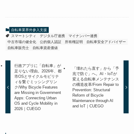
自転車業界外参入支援
スマートシティ
デジタル庁連携
マイナンバー連携
中古市場の健全化
公的個人認証
所有権証明
自転車安全アドバイザー
自転車販売士
自転車資産価値
行政アプリに「自転車」が
「壊れたら直す」から「予
足りない理由。2026年、都
兆で防ぐ」へ。AI・IoTが
市OSとサイクルモビリテ
変える自転車メンテナンス
ィを繋ぐミッシングリン
の構造改革/From Repair to
ク/Why Bicycle Features
Prevention: Structural
are Missing in Government
Reform of Bicycle
Apps: Connecting Urban
Maintenance through AI
OS and Cycle Mobility in
and IoT｜CUEGO
2026｜CUEGO