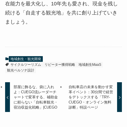
在能力を最大化し、10年先も愛され、現金を残し
続ける「自走する観光地」を共に創り上げていき
ましょう。
地域創生・観光開発
サイクルツーリズム
リピーター獲得戦略
地域創生MaaS
観光ペルソナ設計
部屋に飾るな、袋に入れ
自転車店の未来を動かす変
よ：CUEGO流レーダーチ
革イベント：30分間で経営
ャートで変革する、補助金
をデトックスする「TRY-
に頼らない「自転車観光・
CUEGO・オンライン無料
宿泊収益化戦略」|CUEGO
診断」特設ページ