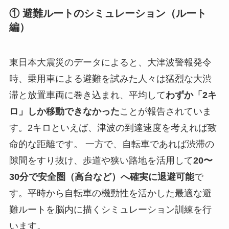
① 避難ルートのシミュレーション（ルート
編）
東日本大震災のデータによると、大津波警報発令
時、乗用車による避難を試みた人々は猛烈な大渋
滞と放置車両に巻き込まれ、平均して
わずか「2キ
ロ」しか移動できなかった
ことが報告されていま
す。2キロといえば、津波の到達速度を考えれば致
命的な距離です。 一方で、自転車であれば渋滞の
隙間をすり抜け、歩道や狭い路地を活用して
20〜
30分で安全圏（高台など）へ確実に退避可能
で
す。平時から自転車の機動性を活かした最適な避
難ルートを脳内に描くシミュレーション訓練を行
います。