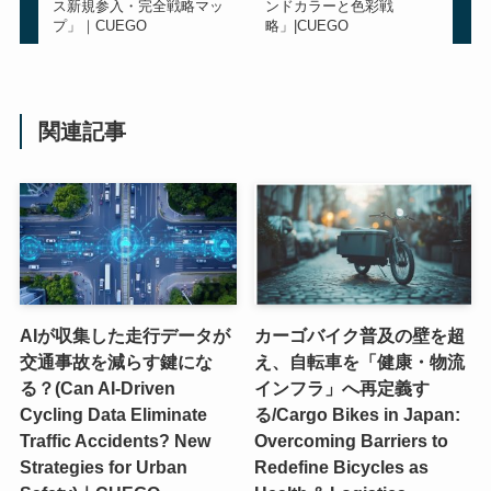
ス新規参入・完全戦略マッ
ンドカラーと色彩戦
プ」｜CUEGO
略」|CUEGO
関連記事
AIが収集した走行データが
カーゴバイク普及の壁を超
交通事故を減らす鍵にな
え、自転車を「健康・物流
る？(Can AI-Driven
インフラ」へ再定義す
Cycling Data Eliminate
る/Cargo Bikes in Japan:
Traffic Accidents? New
Overcoming Barriers to
Strategies for Urban
Redefine Bicycles as