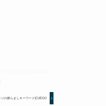
ジの膨らましキーワード|CUEGO