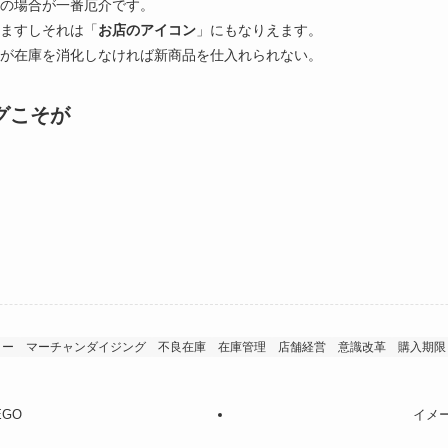
品の場合が一番厄介です。
りますしそれは「
お店のアイコン
」にもなりえます。
が在庫を消化しなければ新商品を仕入れられない。
グこそが
ロー
マーチャンダイジング
不良在庫
在庫管理
店舗経営
意識改革
購入期限
GO
イメー