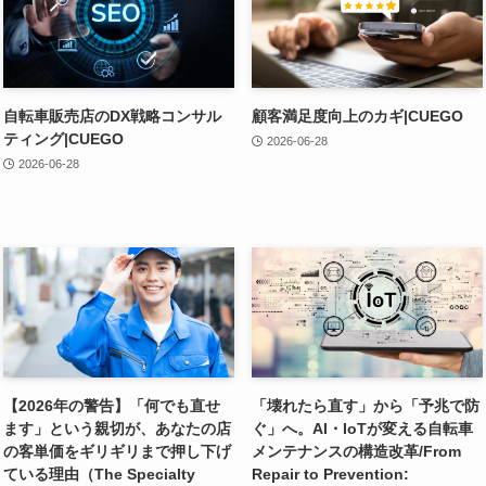
自転車販売店のDX戦略コンサル
顧客満足度向上のカギ|CUEGO
ティング|CUEGO
2026-06-28
2026-06-28
【2026年の警告】「何でも直せ
「壊れたら直す」から「予兆で防
ます」という親切が、あなたの店
ぐ」へ。AI・IoTが変える自転車
の客単価をギリギリまで押し下げ
メンテナンスの構造改革/From
ている理由（The Specialty
Repair to Prevention: