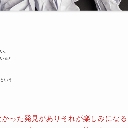
い。
いると
という
なかった発見がありそれが楽しみになる