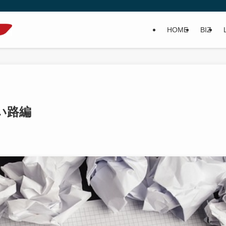
HOME
BIZ
い路編