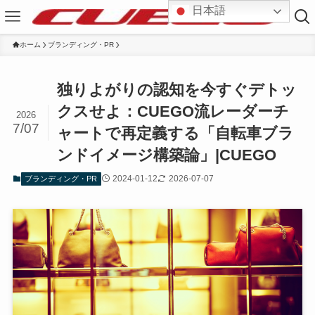
日本語
ホーム
ブランディング・PR
独りよがりの認知を今すぐデトッ
クスせよ：CUEGO流レーダーチ
2026
7/07
ャートで再定義する「自転車ブラ
ンドイメージ構築論」|CUEGO
2024-01-12
2026-07-07
ブランディング・PR