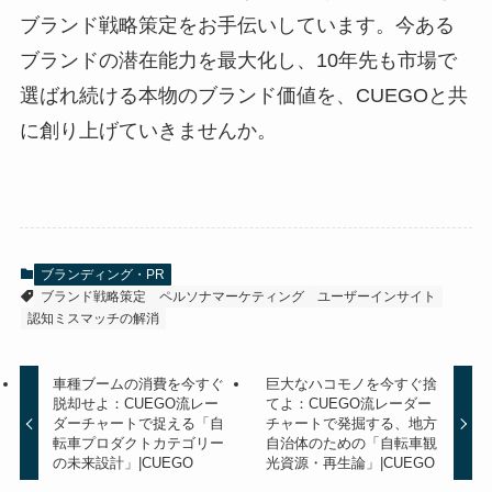
ブランド戦略策定をお手伝いしています。今ある
ブランドの潜在能力を最大化し、10年先も市場で
選ばれ続ける本物のブランド価値を、CUEGOと共
に創り上げていきませんか。
ブランディング・PR
ブランド戦略策定
ペルソナマーケティング
ユーザーインサイト
認知ミスマッチの解消
車種ブームの消費を今すぐ
巨大なハコモノを今すぐ捨
脱却せよ：CUEGO流レー
てよ：CUEGO流レーダー
ダーチャートで捉える「自
チャートで発掘する、地方
転車プロダクトカテゴリー
自治体のための「自転車観
の未来設計」|CUEGO
光資源・再生論」|CUEGO