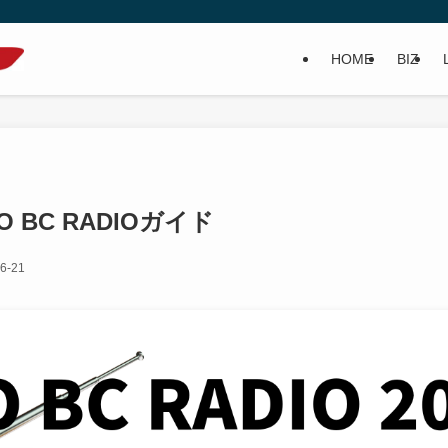
HOME
BIZ
O BC RADIOガイド
6-21