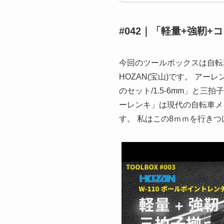
#042｜「軽量+強靭
今回のツールボックスは自転
HOZAN(宝山)です。 ア
のセット/1.5-6mm」と
ーレンキ」は現代の自転車メ
す。 私はこの8ｍｍを行き
この動画を YouTube で視聴