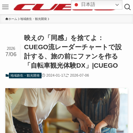
日本語
ホーム
地域創生・観光開発
映えの「同感」を捨てよ：
CUEGO流レーダーチャートで設
2026
7/06
計する、旅の前にファンを作る
「自転車観光体験DX」|CUEGO
2024-01-17
2026-07-06
地域創生・観光開発