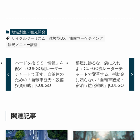
地域創生・観光開発
サイクルツーリズム
体験型DX
旅前マーケティング
観光メニュー設計
ハードを捨てて「情報」を
部屋に飾るな、袋に入れ
配れ：CUEGO流レーダー
よ：CUEGO流レーダーチ
チャートで正す、自治体の
ャートで変革する、補助金
ための「自転車観光・設備
に頼らない「自転車観光・
投資戦略」|CUEGO
宿泊収益化戦略」|CUEGO
関連記事