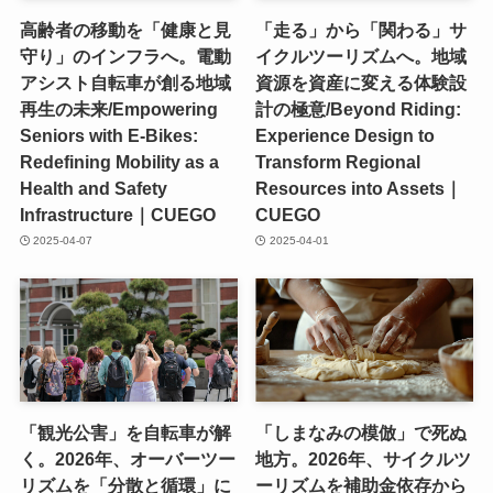
高齢者の移動を「健康と見
「走る」から「関わる」サ
守り」のインフラへ。電動
イクルツーリズムへ。地域
アシスト自転車が創る地域
資源を資産に変える体験設
再生の未来/Empowering
計の極意/Beyond Riding:
Seniors with E-Bikes:
Experience Design to
Redefining Mobility as a
Transform Regional
Health and Safety
Resources into Assets｜
Infrastructure｜CUEGO
CUEGO
2025-04-07
2025-04-01
「観光公害」を自転車が解
「しまなみの模倣」で死ぬ
く。2026年、オーバーツー
地方。2026年、サイクルツ
リズムを「分散と循環」に
ーリズムを補助金依存から